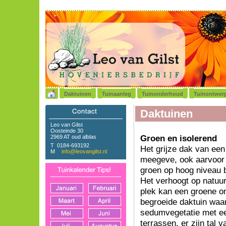
Daktuinen
Tuinaanleg
Tuinonderhoud
Tuinontwer
Daktuinen
Leo van Gilst
Oosteinde 30
Groen en isolerend
2969 AT oud alblas
T 0184-693192
Het grijze dak van een
M
info@leovangilst.nl
meegeve, ook aarvoor k
groen op hoog niveau b
Het verhoogt op natuur
plek kan een groene o
begroeide daktuin waar
sedumvegetatie met ee
terrassen, er zijn tal 